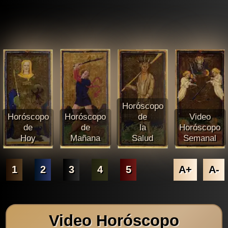
Horóscopo
Horóscopo
Horóscopo
de
Video
de
de
la
Horóscopo
Hoy
Mañana
Salud
Semanal
1
2
3
4
5
A+
A-
Video Horóscopo