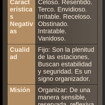
Caract
Celoso. Resentido.
erística
Terco. Envidioso.
s
Irritable. Receloso.
Negativ
Obstinado.
as
Intratable.
Vanidoso.
Cualid
Fijo: Son la plenitud
ad
de las estaciones.
Buscan estabilidad
y seguridad. Es un
signo organizador.
Misión
Organizar: De una
manera sensible,
reservada, reflexiva