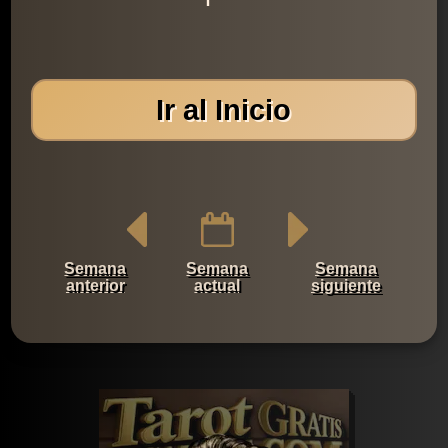
Ir al Inicio
Semana
Semana
Semana
anterior
actual
siguiente