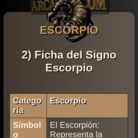
ESCORPIO
2) Ficha del Signo
Escorpio
Catego
Escorpio
Ría
Símbol
El Escorpión:
o
Representa la