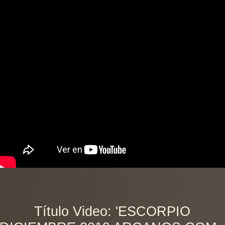
Título Video: 'ESCORPIO