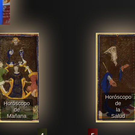
Horóscopo
Horóscopo
de
de
la
Mañana
Salud