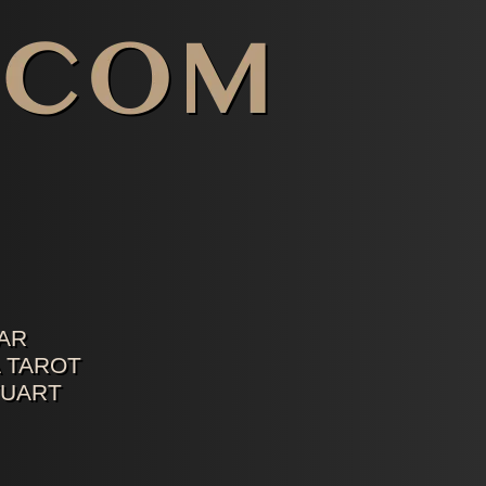
AR
 TAROT
TUART