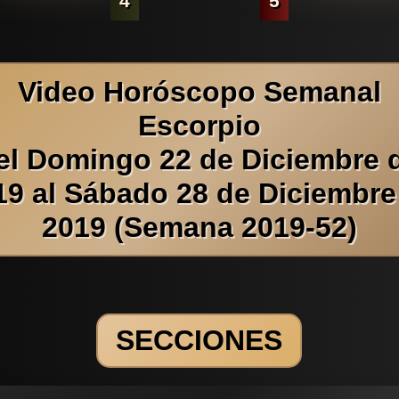
4
5
Video Horóscopo Semanal
Escorpio
el Domingo 22 de Diciembre 
19 al Sábado 28 de Diciembre
2019 (Semana 2019-52)
SECCIONES