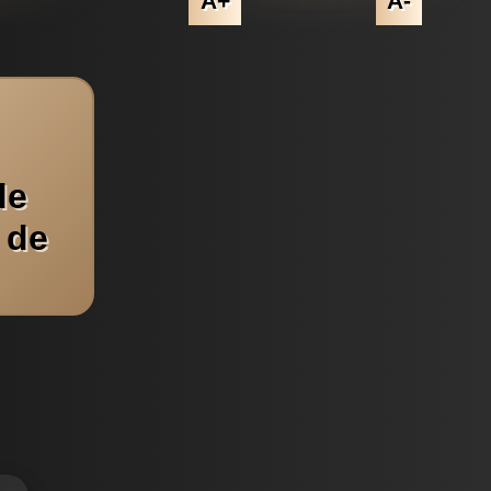
A+
A-
de
 de