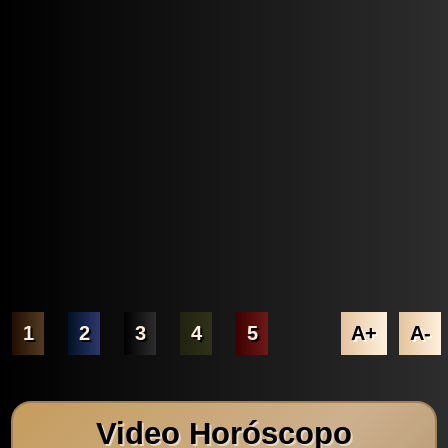
1
2
3
4
5
A+
A-
Video Horóscopo