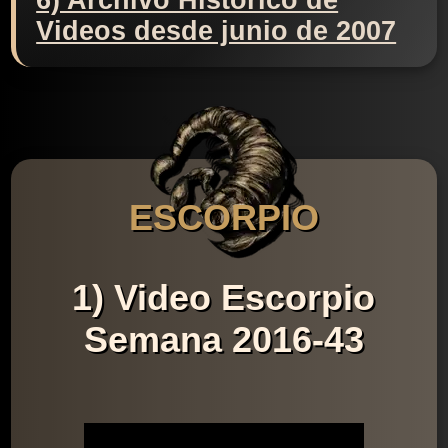
6) Archivo Histórico de
Videos desde junio de 2007
ESCORPIO
1) Video Escorpio
Semana 2016-43