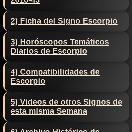
2016-43
2) Ficha del Signo Escorpio
3) Horóscopos Temáticos
Diarios de Escorpio
4) Compatibilidades de
Escorpio
5) Videos de otros Signos de
esta misma Semana