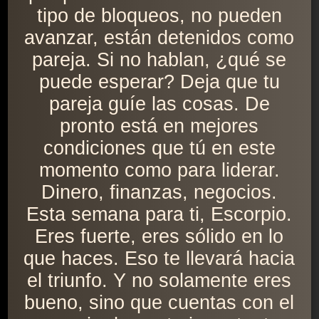
tipo de bloqueos, no pueden
avanzar, están detenidos como
pareja. Si no hablan, ¿qué se
puede esperar? Deja que tu
pareja guíe las cosas. De
pronto está en mejores
condiciones que tú en este
momento como para liderar.
Dinero, finanzas, negocios.
Esta semana para ti, Escorpio.
Eres fuerte, eres sólido en lo
que haces. Eso te llevará hacia
el triunfo. Y no solamente eres
bueno, sino que cuentas con el