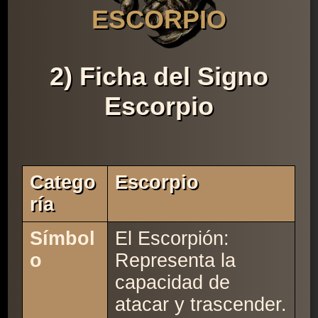
ESCORPIO
2) Ficha del Signo
Escorpio
Catego
Escorpio
Ría
Símbol
El Escorpión:
o
Representa la
capacidad de
atacar y trascender.