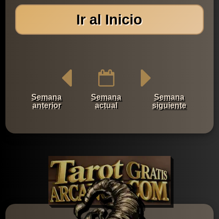
Ir al Inicio
Semana
Semana
Semana
anterior
actual
siguiente