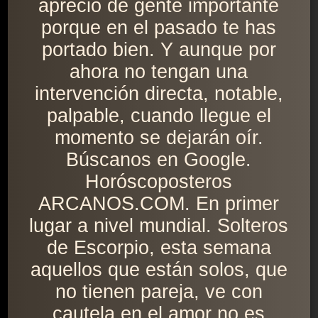
aprecio de gente importante
porque en el pasado te has
portado bien. Y aunque por
ahora no tengan una
intervención directa, notable,
palpable, cuando llegue el
momento se dejarán oír.
Búscanos en Google.
Horóscoposteros
ARCANOS.COM. En primer
lugar a nivel mundial. Solteros
de Escorpio, esta semana
aquellos que están solos, que
no tienen pareja, ve con
cautela en el amor no es