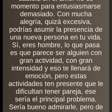
momento para entusiasmarse
demasiado. Con mucha
alegría, quizá excesiva,
podrías asumir la presencia de
una nueva persona en tu vida.
Sí, eres hombre, lo que pasa
es que parece ser alguien con
gran actividad, con gran
intensidad y eso te llenará de
emoción, pero estas
actividades ten presente que le
dificultan tener pareja, ese
sería el principal problema.
Sería bueno admirarle, pero de