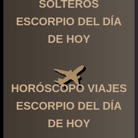
SOLTEROS
ESCORPIO DEL DÍA
DE HOY
HORÓSCOPO VIAJES
ESCORPIO DEL DÍA
DE HOY