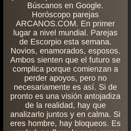
Búscanos en Google.
Horóscopo parejas
ARCANOS.COM. En primer
lugar a nivel mundial. Parejas
de Escorpio esta semana.
Novios, enamorados, esposos.
Ambos sienten que el futuro se
complica porque comienzan a
perder apoyos, pero no
necesariamente es así. Si de
pronto es una visión antojadiza
de la realidad, hay que
analizarlo juntos y en calma. Si
eres hombre, hay bloqueos. Es