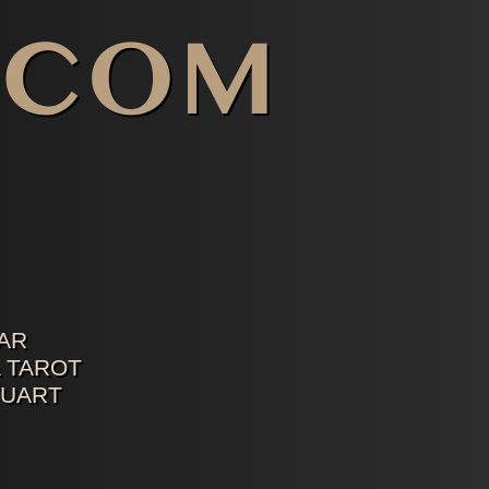
AR
 TAROT
TUART