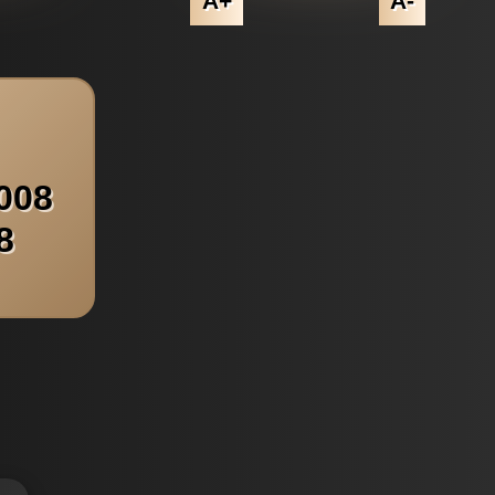
A+
A-
008
8