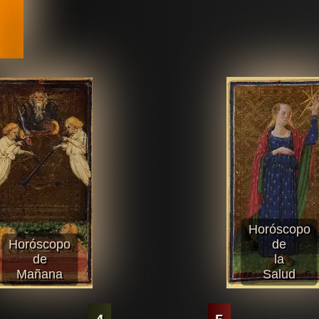
Horóscopo
Horóscopo
de
de
la
Mañana
Salud