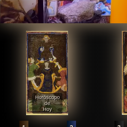
Horóscopo
de
Hoy