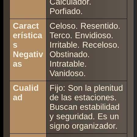
Calculador.
Porfiado.
Caract
Celoso. Resentido.
erística
Terco. Envidioso.
s
Irritable. Receloso.
Negativ
Obstinado.
as
Intratable.
Vanidoso.
Cualid
Fijo: Son la plenitud
ad
de las estaciones.
Buscan estabilidad
y seguridad. Es un
signo organizador.