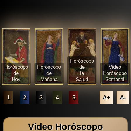
Horóscopo
Horóscopo
Horóscopo
de
Video
de
de
la
Horóscopo
Hoy
Mañana
Salud
Semanal
1
2
3
4
5
A+
A-
Video Horóscopo