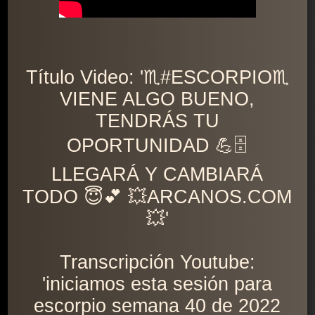
Título Video: '♏️#ESCORPIO♏️
VIENE ALGO BUENO,
TENDRÁS TU
OPORTUNIDAD 💪🗄
LLEGARÁ Y CAMBIARÁ
TODO 😇💕 💥ARCANOS.COM
💥'
Transcripción Youtube:
'iniciamos esta sesión para
escorpio semana 40 de 2022