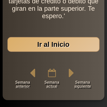
tarjetas de crédito o débito que
giran en la parte superior. Te
espero.'
Ir al Inicio
Semana
Semana
Semana
anterior
actual
siguiente