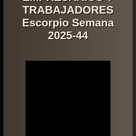
TRABAJADORES
Escorpio Semana
2025-44