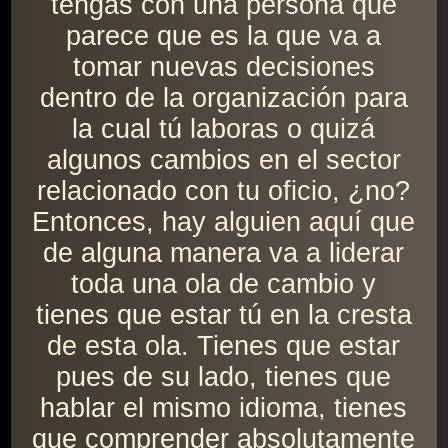
tengas con una persona que
parece que es la que va a
tomar nuevas decisiones
dentro de la organización para
la cual tú laboras o quizá
algunos cambios en el sector
relacionado con tu oficio, ¿no?
Entonces, hay alguien aquí que
de alguna manera va a liderar
toda una ola de cambio y
tienes que estar tú en la cresta
de esta ola. Tienes que estar
pues de su lado, tienes que
hablar el mismo idioma, tienes
que comprender absolutamente