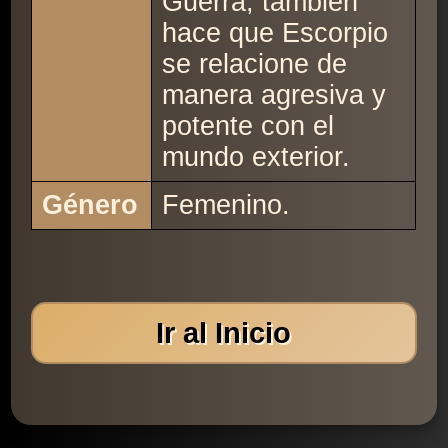
Guerra, también
hace que Escorpio
se relacione de
manera agresiva y
potente con el
mundo exterior.
Género
Femenino.
Ir al Inicio