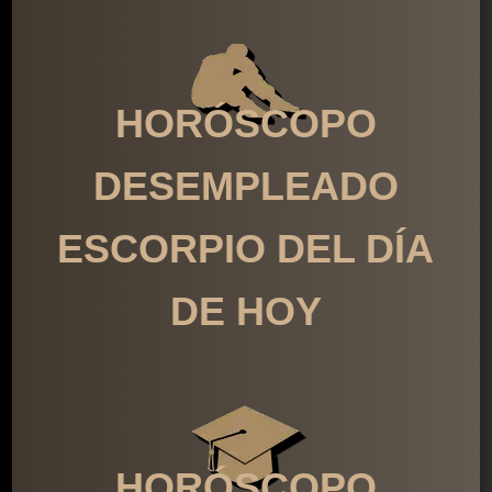
HORÓSCOPO
DESEMPLEADO
ESCORPIO DEL DÍA
DE HOY
HORÓSCOPO