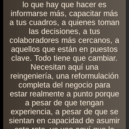
lo que hay que hacer es
informarse más, capacitar más
a tus cuadros, a quienes toman
las decisiones, a tus
colaboradores más cercanos, a
aquellos que están en puestos
clave. Todo tiene que cambiar.
Necesitan aquí una
reingeniería, una reformulación
completa del negocio para
estar realmente a punto porque
a pesar de que tengan
experiencia, a pesar de que se
sientan en capacidad de asumir