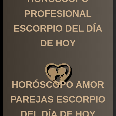
PROFESIONAL
ESCORPIO DEL DÍA
DE HOY
HORÓSCOPO AMOR
PAREJAS ESCORPIO
DEL DÍA DE HOY