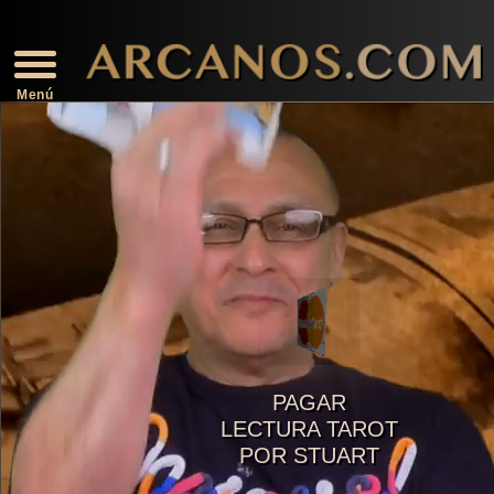
Video Horóscopo Semanal
Noticias de Los Arcanos
Numerología Predictiva
Horóscopo de la Salud
Horóscopo de Mañana
Signos Compatibles
Lectura Geomancia
Horóscopo de Hoy
Signos Zodiacales
Predicciones 2026
Lectura Runas
Lectura Tarot
Rituales
Menú
PAGAR
LECTURA TAROT
POR STUART