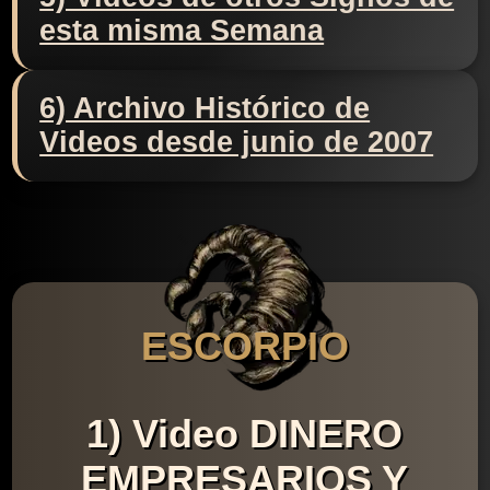
esta misma Semana
6) Archivo Histórico de
Videos desde junio de 2007
ESCORPIO
1) Video DINERO
EMPRESARIOS Y