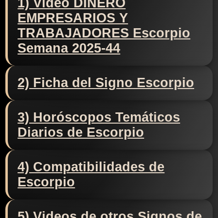
1) Video DINERO
EMPRESARIOS Y
TRABAJADORES Escorpio
Semana 2025-44
2) Ficha del Signo Escorpio
3) Horóscopos Temáticos
Diarios de Escorpio
4) Compatibilidades de
Escorpio
5) Videos de otros Signos de