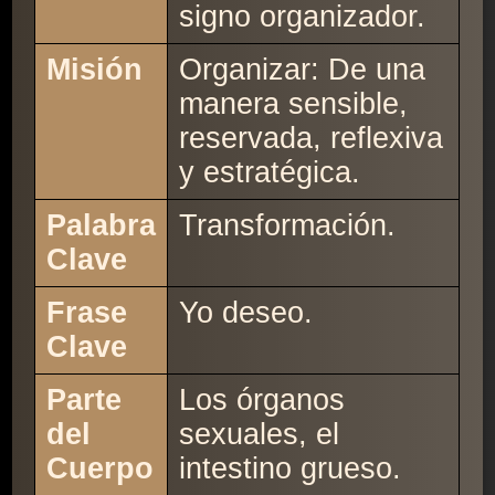
signo organizador.
Misión
Organizar: De una
manera sensible,
reservada, reflexiva
y estratégica.
Palabra
Transformación.
Clave
Frase
Yo deseo.
Clave
Parte
Los órganos
del
sexuales, el
Cuerpo
intestino grueso.