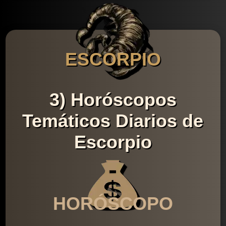
ESCORPIO
3) Horóscopos
Temáticos Diarios de
Escorpio
HORÓSCOPO