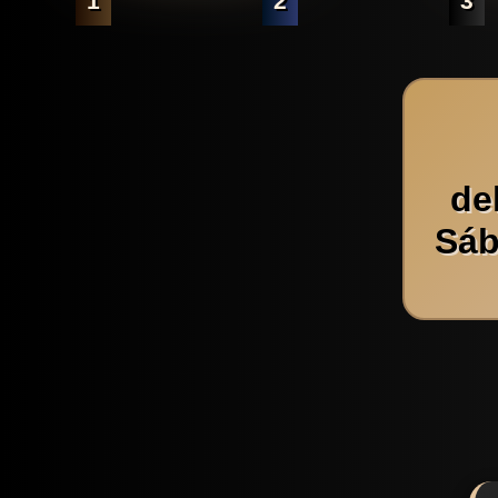
1
2
3
de
Sáb