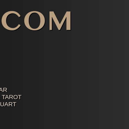
AR
 TAROT
TUART