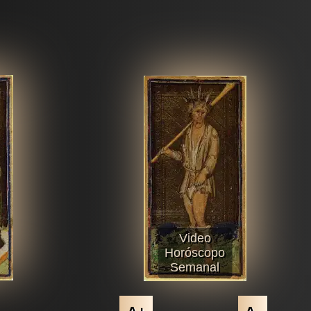
Video
Horóscopo
Semanal