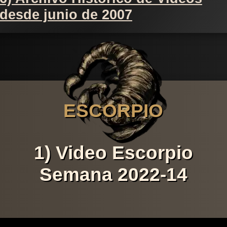
desde junio de 2007
ESCORPIO
1) Video Escorpio
Semana 2022-14