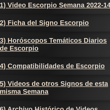
1) Video Escorpio Semana 2022-1
2) Ficha del Signo Escorpio
3) Horóscopos Temáticos Diarios
de Escorpio
4) Compatibilidades de Escorpio
5) Videos de otros Signos de esta
misma Semana
6) Archivo Histórico de Videos