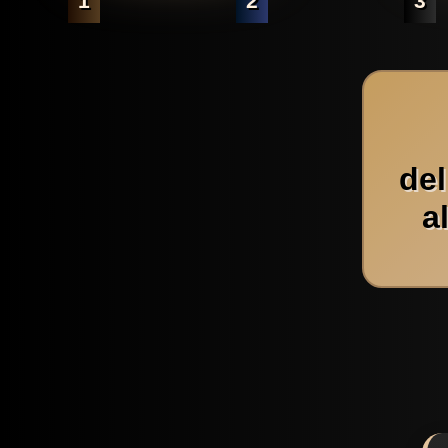
1
2
3
de
a