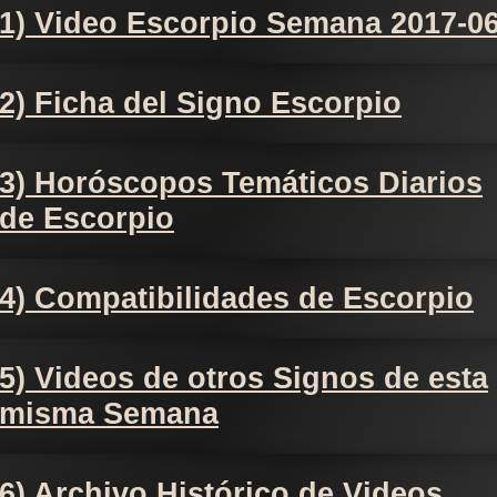
1) Video Escorpio Semana 2017-0
2) Ficha del Signo Escorpio
3) Horóscopos Temáticos Diarios
de Escorpio
4) Compatibilidades de Escorpio
5) Videos de otros Signos de esta
misma Semana
6) Archivo Histórico de Videos