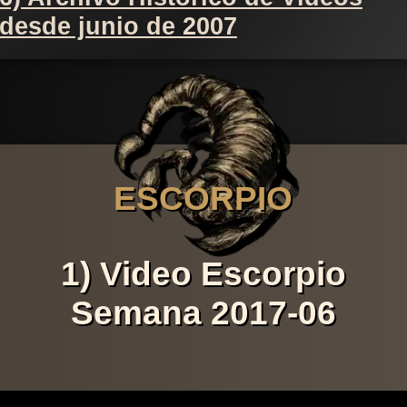
desde junio de 2007
ESCORPIO
1) Video Escorpio
Semana 2017-06