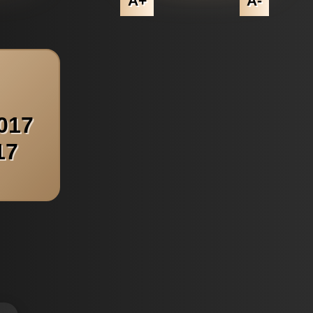
A+
A-
017
17