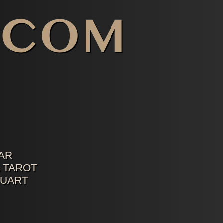
AR
 TAROT
TUART