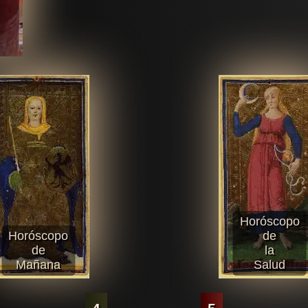
Horóscopo
Horóscopo
de
de
la
Mañana
Salud