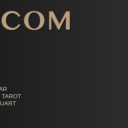
AR
 TAROT
TUART