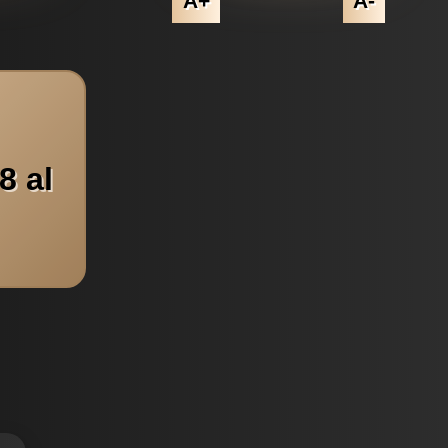
A+
A-
8 al