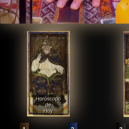
Horóscopo
de
Hoy