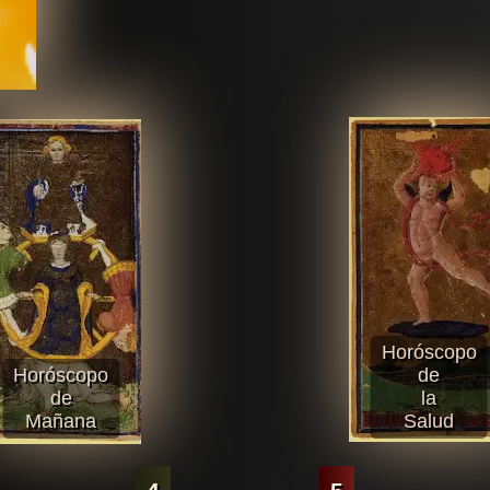
Horóscopo
Horóscopo
de
de
la
Mañana
Salud