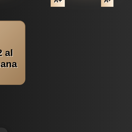
A+
A-
 al
mana