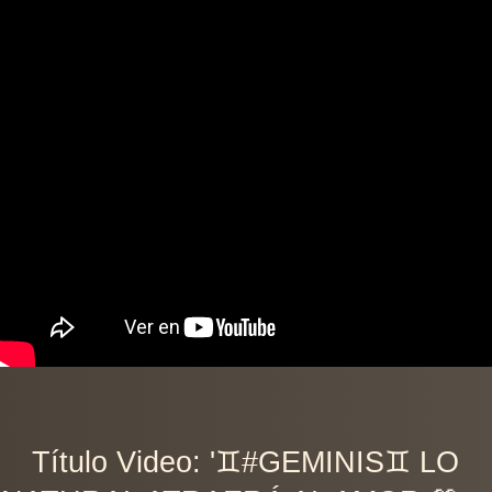
Título Video: '♊️#GEMINIS♊️ LO