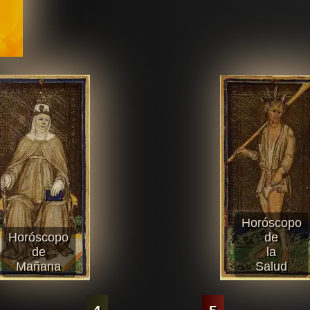
Horóscopo
Horóscopo
de
de
la
Mañana
Salud