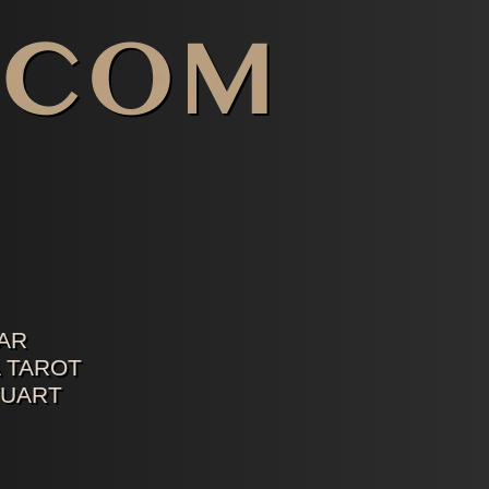
AR
 TAROT
TUART