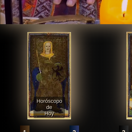
Horóscopo
de
Hoy