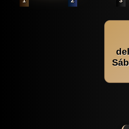
1
2
3
de
Sáb