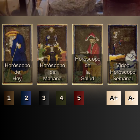
Horóscopo
Horóscopo
Horóscopo
de
Video
de
de
la
Horóscopo
Hoy
Mañana
Salud
Semanal
1
2
3
4
5
A+
A-