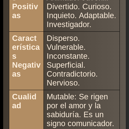
Positiv
Divertido. Curioso.
as
Inquieto. Adaptable.
Investigador.
Caract
Disperso.
erística
Vulnerable.
s
Inconstante.
Negativ
Superficial.
as
Contradictorio.
Nervioso.
Cualid
Mutable: Se rigen
ad
por el amor y la
sabiduría. Es un
signo comunicador.