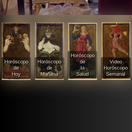
Horóscopo
Horóscopo
Horóscopo
de
Video
de
de
la
Horóscopo
Hoy
Mañana
Salud
Semanal