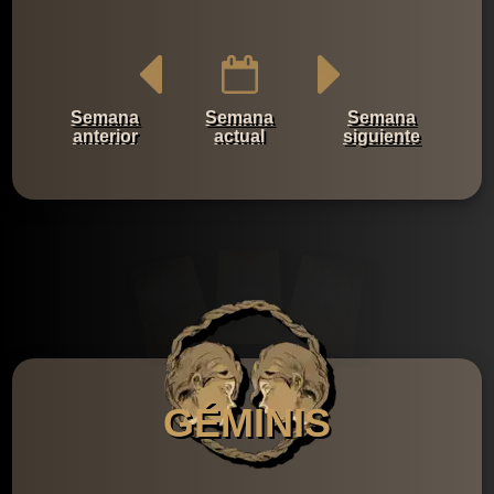
Semana
Semana
Semana
anterior
actual
siguiente
GÉMINIS