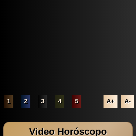
1
2
3
4
5
A+
A-
Video Horóscopo