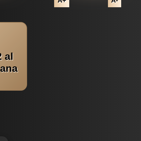
A+
A-
 al
mana