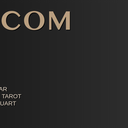
AR
 TAROT
TUART