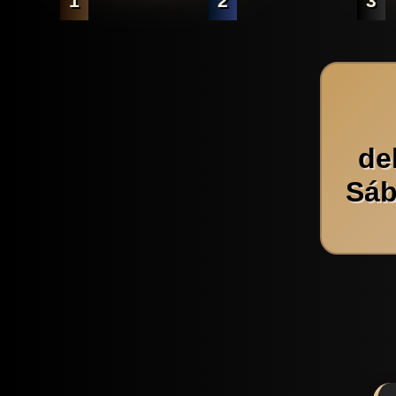
1
2
3
de
Sáb