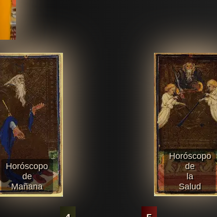
Horóscopo
Horóscopo
de
de
la
Mañana
Salud