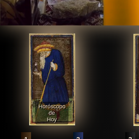
Horóscopo
de
Hoy