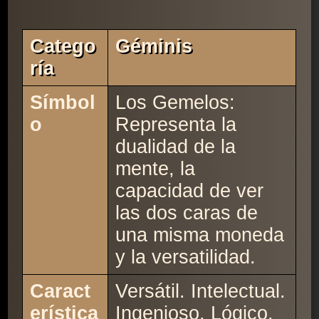
Catego
Géminis
Ría
Símbol
Los Gemelos:
o
Representa la
dualidad de la
mente, la
capacidad de ver
las dos caras de
una misma moneda
y la versatilidad.
Caract
Versátil. Intelectual.
erística
Ingenioso. Lógico.