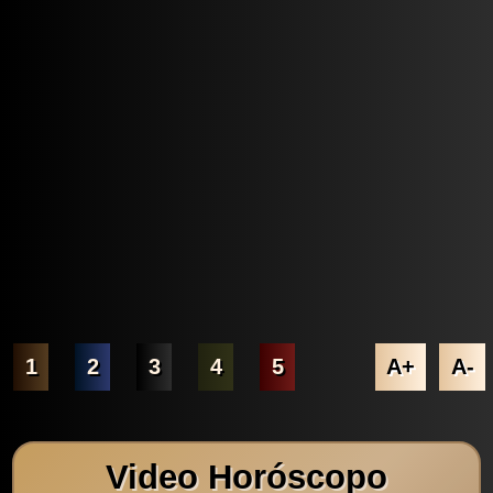
1
2
3
4
5
A+
A-
Video Horóscopo