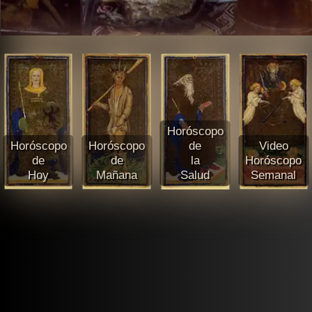
Horóscopo
Horóscopo
Horóscopo
de
Video
de
de
la
Horóscopo
Hoy
Mañana
Salud
Semanal