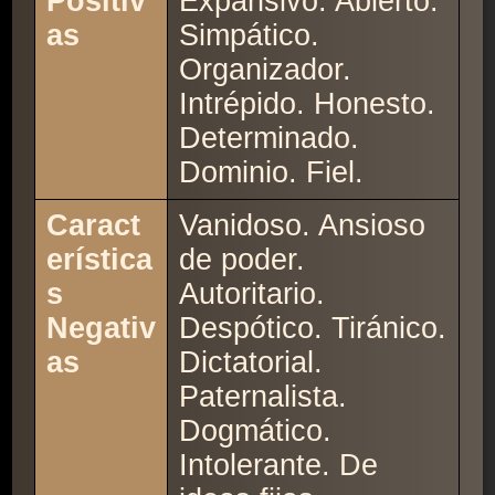
Positiv
Expansivo. Abierto.
as
Simpático.
Organizador.
Intrépido. Honesto.
Determinado.
Dominio. Fiel.
Caract
Vanidoso. Ansioso
erística
de poder.
s
Autoritario.
Negativ
Despótico. Tiránico.
as
Dictatorial.
Paternalista.
Dogmático.
Intolerante. De