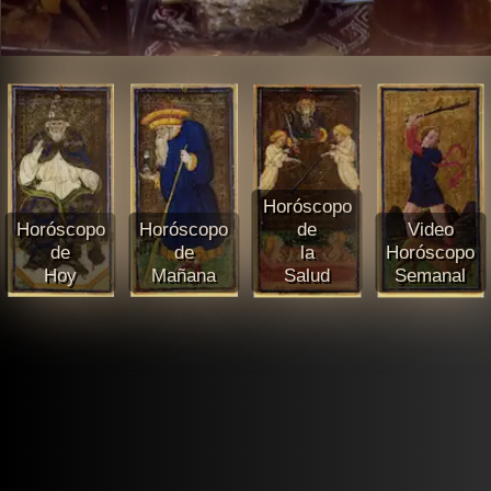
Horóscopo
Horóscopo
Horóscopo
de
Video
de
de
la
Horóscopo
Hoy
Mañana
Salud
Semanal