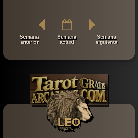
Semana
Semana
Semana
anterior
actual
siguiente
LEO