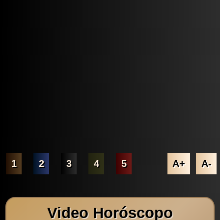
1
2
3
4
5
A+
A-
Video Horóscopo