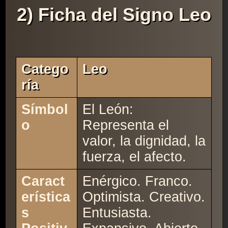
2) Ficha del Signo Leo
Catego
Leo
Ría
Símbol
El León:
o
Representa el
valor, la dignidad, la
fuerza, el afecto.
Caract
Enérgico. Franco.
erística
Optimista. Creativo.
s
Entusiasta.