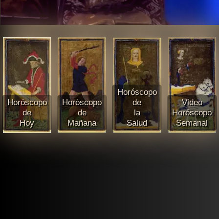
Horóscopo
Horóscopo
Horóscopo
de
Video
de
de
la
Horóscopo
Hoy
Mañana
Salud
Semanal