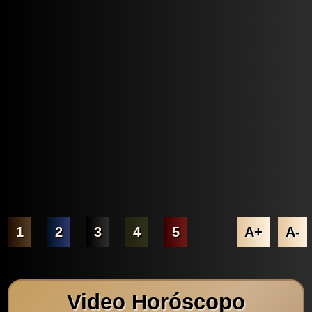
1
2
3
4
5
A+
A-
Video Horóscopo