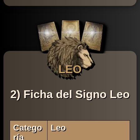
LEO
2) Ficha del Signo Leo
Catego
Leo
Ría