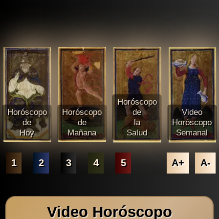
Horóscopo
Horóscopo
Horóscopo
de
Video
de
de
la
Horóscopo
Hoy
Mañana
Salud
Semanal
1
2
3
4
5
A+
A-
Video Horóscopo