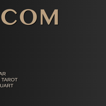
AR
 TAROT
TUART