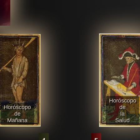
Horóscopo
Horóscopo
de
de
la
Mañana
Salud