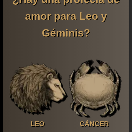
amor para Leo y
Géminis?
LEO
CÁNCER