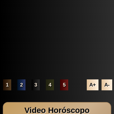
1
2
3
4
5
A+
A-
Video Horóscopo