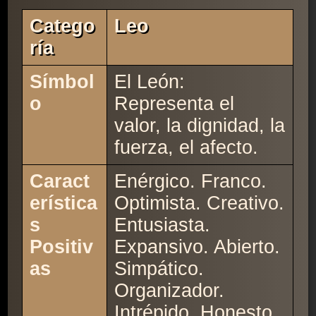
Catego
Leo
Ría
Símbol
El León:
o
Representa el
valor, la dignidad, la
fuerza, el afecto.
Caract
Enérgico. Franco.
erística
Optimista. Creativo.
s
Entusiasta.
Positiv
Expansivo. Abierto.
as
Simpático.
Organizador.
Intrépido. Honesto.