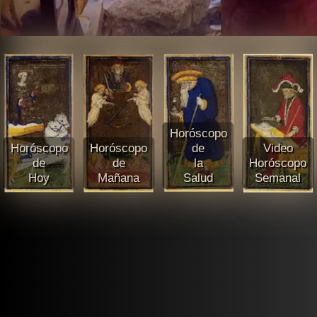
Horóscopo
Horóscopo
Horóscopo
de
Video
de
de
la
Horóscopo
Hoy
Mañana
Salud
Semanal