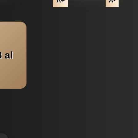
A+
A-
 al