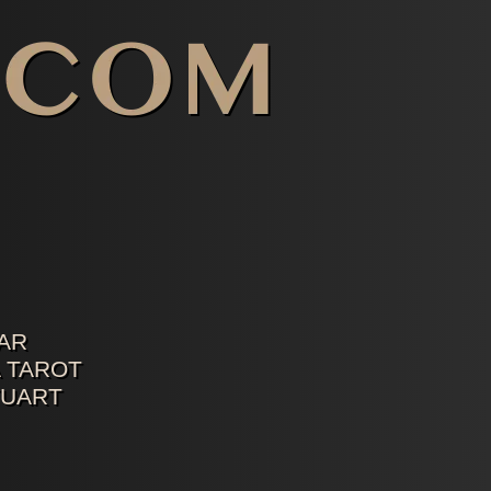
AR
 TAROT
TUART