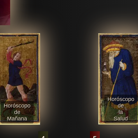
Horóscopo
Horóscopo
de
de
la
Mañana
Salud