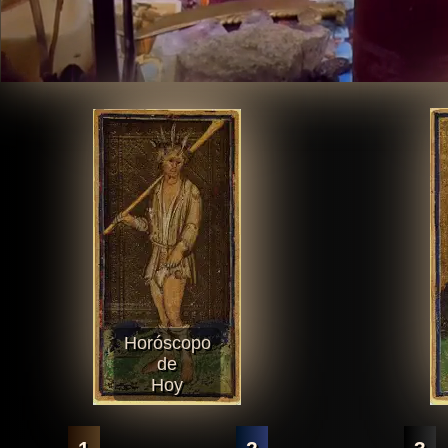
Horóscopo
de
Hoy