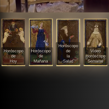
Horóscopo
Horóscopo
Horóscopo
de
Video
de
de
la
Horóscopo
Hoy
Mañana
Salud
Semanal