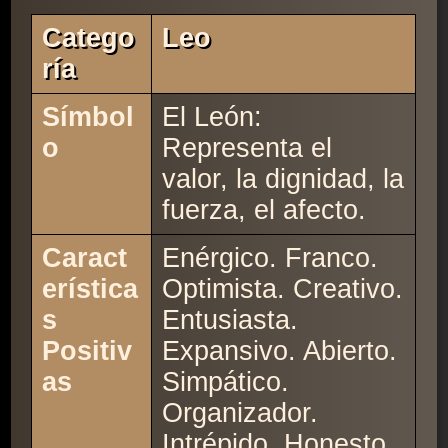
Catego
Leo
Ría
Símbol
El León:
o
Representa el
valor, la dignidad, la
fuerza, el afecto.
Caract
Enérgico. Franco.
erística
Optimista. Creativo.
s
Entusiasta.
Positiv
Expansivo. Abierto.
as
Simpático.
Organizador.
Intrépido. Honesto.