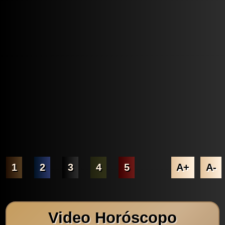
1
2
3
4
5
A+
A-
Video Horóscopo