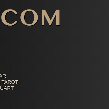
AR
 TAROT
TUART