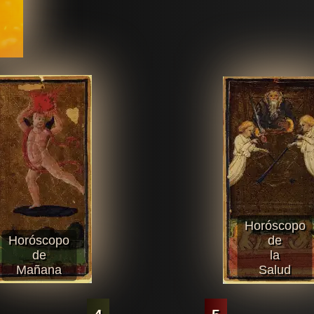
Horóscopo
Horóscopo
de
de
la
Mañana
Salud