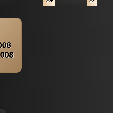
A+
A-
008
2008