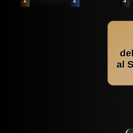
1
2
3
de
al 