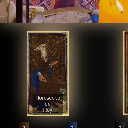
Horóscopo
de
Hoy