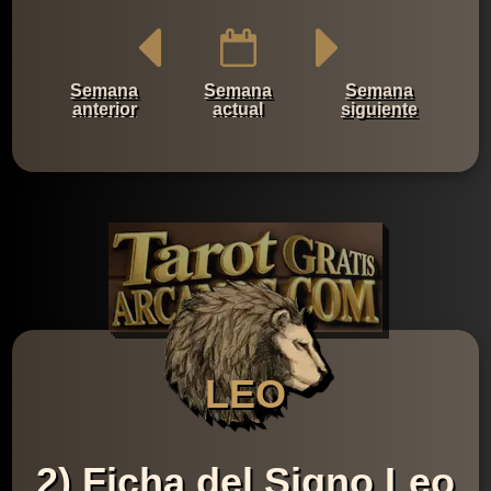
Semana
Semana
Semana
anterior
actual
siguiente
LEO
2) Ficha del Signo Leo