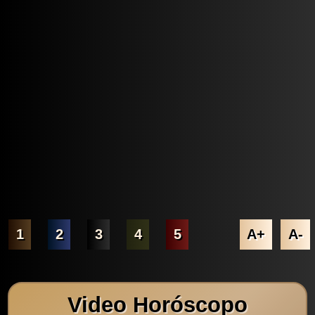
1
2
3
4
5
A+
A-
Video Horóscopo