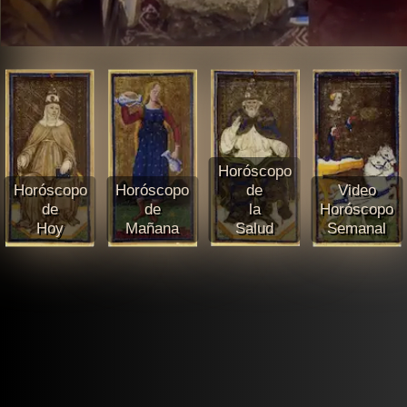
Horóscopo
Horóscopo
Horóscopo
de
Video
de
de
la
Horóscopo
Hoy
Mañana
Salud
Semanal