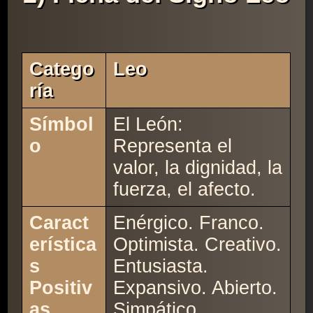
Catego
Leo
Ría
Símbol
El León:
o
Representa el
valor, la dignidad, la
fuerza, el afecto.
Caract
Enérgico. Franco.
erística
Optimista. Creativo.
s
Entusiasta.
Positiv
Expansivo. Abierto.
as
Simpático.