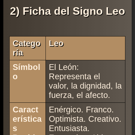
2) Ficha del Signo Leo
Catego
Leo
Ría
Símbol
El León:
o
Representa el
valor, la dignidad, la
fuerza, el afecto.
Caract
Enérgico. Franco.
erística
Optimista. Creativo.
s
Entusiasta.