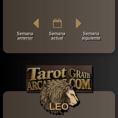
Semana
Semana
Semana
anterior
actual
siguiente
LEO