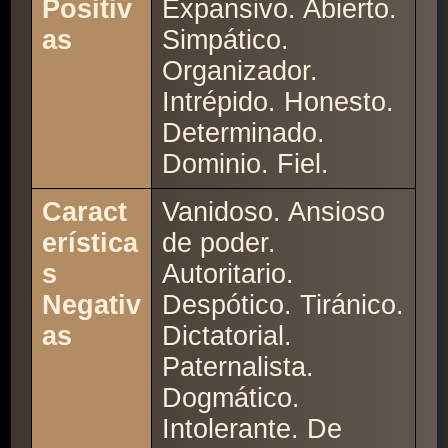
Positiv
Expansivo. Abierto.
as
Simpático.
Organizador.
Intrépido. Honesto.
Determinado.
Dominio. Fiel.
Caract
Vanidoso. Ansioso
erística
de poder.
s
Autoritario.
Negativ
Despótico. Tiránico.
as
Dictatorial.
Paternalista.
Dogmático.
Intolerante. De