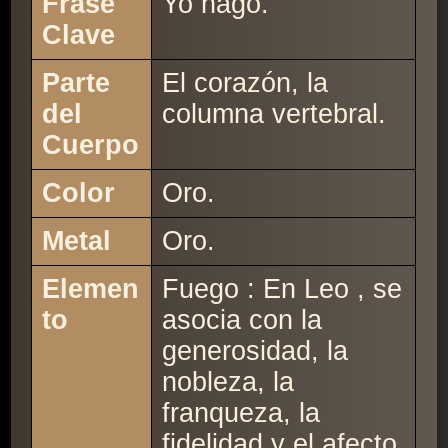
Frase
Yo hago.
Clave
Parte
El corazón, la
del
columna vertebral.
Cuerpo
Color
Oro.
Metal
Oro.
Elemen
Fuego : En Leo , se
to
asocia con la
generosidad, la
nobleza, la
franqueza, la
fidelidad y el afecto