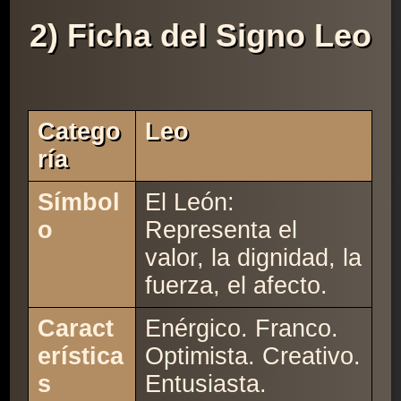
2) Ficha del Signo Leo
Catego
Leo
Ría
Símbol
El León:
o
Representa el
valor, la dignidad, la
fuerza, el afecto.
Caract
Enérgico. Franco.
erística
Optimista. Creativo.
s
Entusiasta.