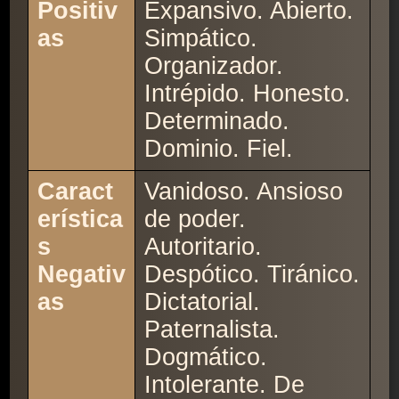
Positiv
Expansivo. Abierto.
as
Simpático.
Organizador.
Intrépido. Honesto.
Determinado.
Dominio. Fiel.
Caract
Vanidoso. Ansioso
erística
de poder.
s
Autoritario.
Negativ
Despótico. Tiránico.
as
Dictatorial.
Paternalista.
Dogmático.
Intolerante. De