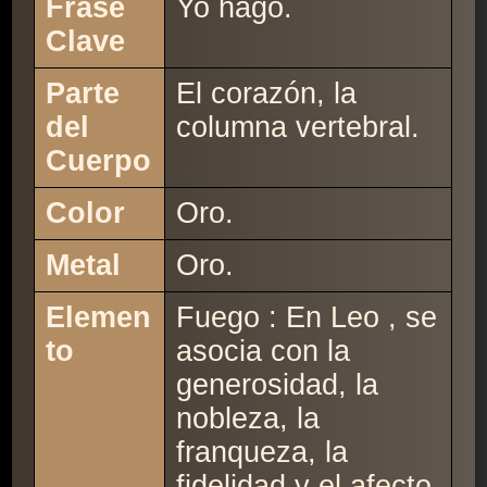
Frase
Yo hago.
Clave
Parte
El corazón, la
del
columna vertebral.
Cuerpo
Color
Oro.
Metal
Oro.
Elemen
Fuego : En Leo , se
to
asocia con la
generosidad, la
nobleza, la
franqueza, la
fidelidad y el afecto