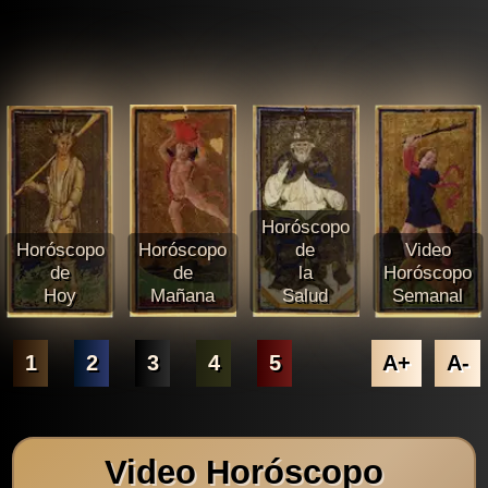
Horóscopo
Horóscopo
Horóscopo
de
Video
de
de
la
Horóscopo
Hoy
Mañana
Salud
Semanal
1
2
3
4
5
A+
A-
Video Horóscopo