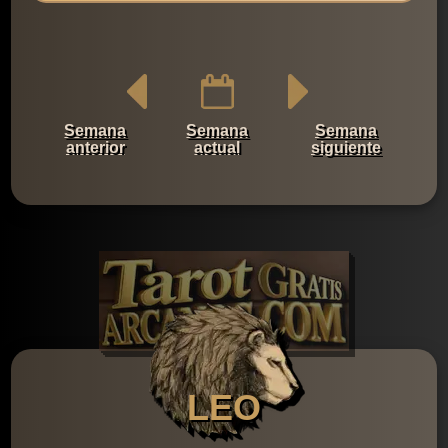
Semana
Semana
Semana
anterior
actual
siguiente
LEO