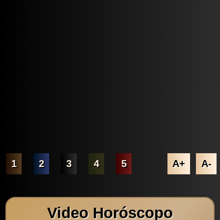
1
2
3
4
5
A+
A-
Video Horóscopo