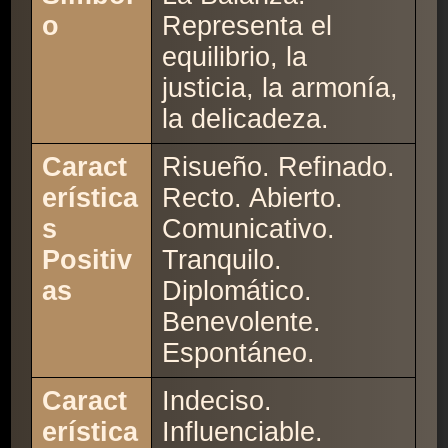
o
Representa el
equilibrio, la
justicia, la armonía,
la delicadeza.
Caract
Risueño. Refinado.
erística
Recto. Abierto.
s
Comunicativo.
Positiv
Tranquilo.
as
Diplomático.
Benevolente.
Espontáneo.
Caract
Indeciso.
erística
Influenciable.