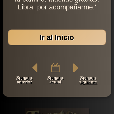
Libra, por acompañarme.'
Ir al Inicio
Semana
Semana
Semana
anterior
actual
siguiente