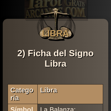
LIBRA
2) Ficha del Signo
Libra
Catego
Libra
Ría
Símbol
La Balanza: