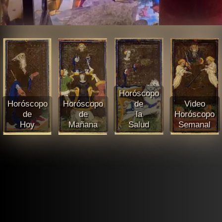
Horóscopo
Horóscopo
Horóscopo
de
Video
de
de
la
Horóscopo
Hoy
Mañana
Salud
Semanal