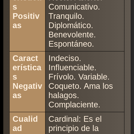
s
Comunicativo.
Positiv
Tranquilo.
as
Diplomático.
Benevolente.
Espontáneo.
Caract
Indeciso.
erística
Influenciable.
s
Frívolo. Variable.
Negativ
Coqueto. Ama los
as
halagos.
Complaciente.
Cualid
Cardinal: Es el
ad
principio de la