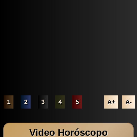
1
2
3
4
5
A+
A-
Video Horóscopo