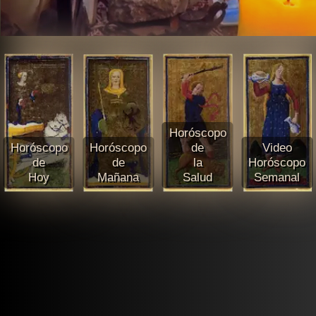
Horóscopo
Horóscopo
Horóscopo
de
Video
de
de
la
Horóscopo
Hoy
Mañana
Salud
Semanal