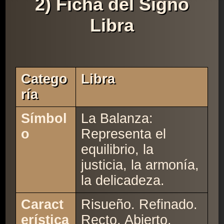
2) Ficha del Signo
Libra
Catego
Libra
Ría
Símbol
La Balanza:
o
Representa el
equilibrio, la
justicia, la armonía,
la delicadeza.
Caract
Risueño. Refinado.
erística
Recto. Abierto.