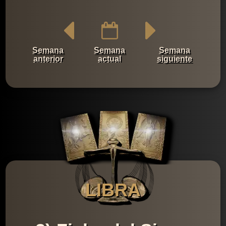
Semana
Semana
Semana
anterior
actual
siguiente
LIBRA