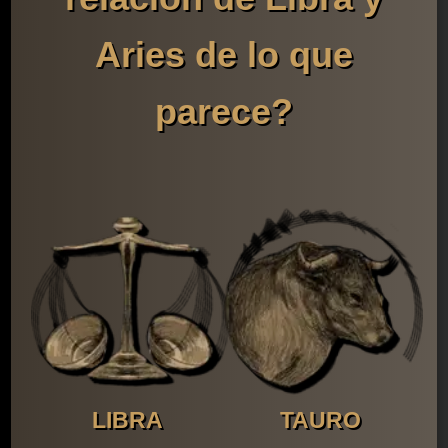
Aries de lo que
parece?
LIBRA
TAURO