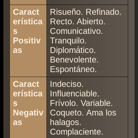
Caract
Risueño. Refinado.
erística
Recto. Abierto.
s
Comunicativo.
Positiv
Tranquilo.
as
Diplomático.
Benevolente.
Espontáneo.
Caract
Indeciso.
erística
Influenciable.
s
Frívolo. Variable.
Negativ
Coqueto. Ama los
as
halagos.
Complaciente.