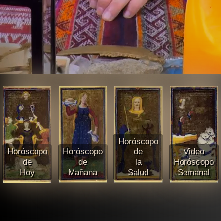
Horóscopo
Horóscopo
Horóscopo
de
Video
de
de
la
Horóscopo
Hoy
Mañana
Salud
Semanal