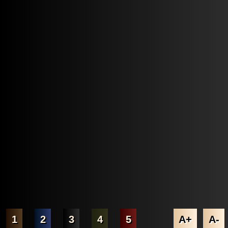
1
2
3
4
5
A+
A-