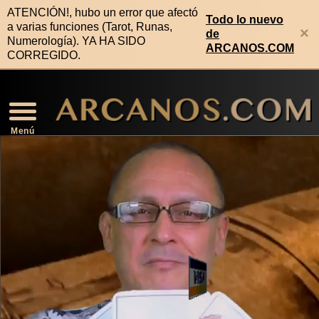
ATENCIÓN!, hubo un error que afectó
Todo lo nuevo
a varias funciones (Tarot, Runas,
×
de
Numerología). YA HA SIDO
ARCANOS.COM
CORREGIDO.
Video Horóscopo Semanal
Noticias de Los Arcanos
Numerología Predictiva
Horóscopo de la Salud
Horóscopo de Mañana
Signos Compatibles
Lectura Geomancia
Horóscopo de Hoy
Signos Zodiacales
Predicciones 2026
Lectura Runas
Lectura Tarot
Rituales
Menú