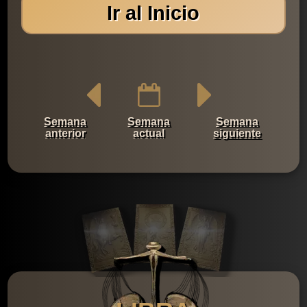
Ir al Inicio
Semana
Semana
Semana
anterior
actual
siguiente