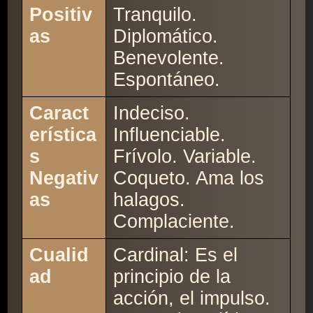
Positiv
Tranquilo.
as
Diplomático.
Benevolente.
Espontáneo.
Caract
Indeciso.
erística
Influenciable.
s
Frívolo. Variable.
Negativ
Coqueto. Ama los
as
halagos.
Complaciente.
Cualid
Cardinal: Es el
ad
principio de la
acción, el impulso.