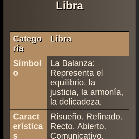
Libra
Catego
Libra
Ría
Símbol
La Balanza:
o
Representa el
equilibrio, la
justicia, la armonía,
la delicadeza.
Caract
Risueño. Refinado.
erística
Recto. Abierto.
s
Comunicativo.