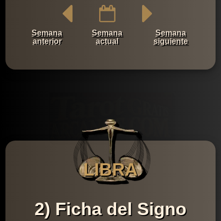
Semana
Semana
Semana
anterior
actual
siguiente
LIBRA
2) Ficha del Signo