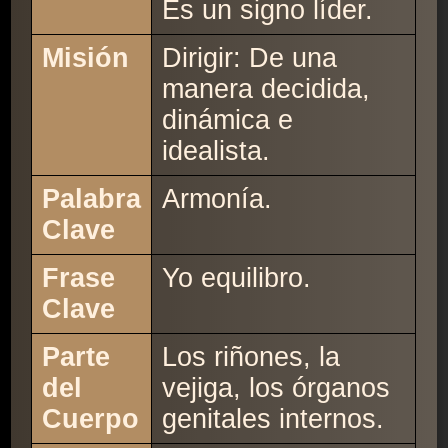
Es un signo líder.
Misión
Dirigir: De una
manera decidida,
dinámica e
idealista.
Palabra
Armonía.
Clave
Frase
Yo equilibro.
Clave
Parte
Los riñones, la
del
vejiga, los órganos
Cuerpo
genitales internos.