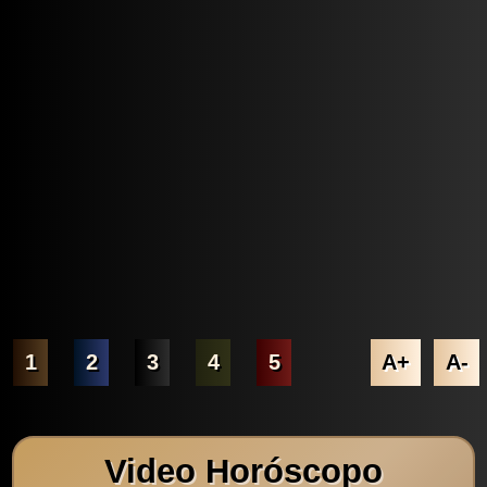
1
2
3
4
5
A+
A-
Video Horóscopo