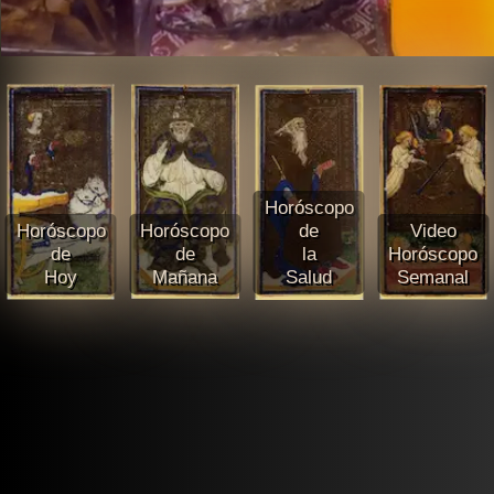
Horóscopo
Horóscopo
Horóscopo
de
Video
de
de
la
Horóscopo
Hoy
Mañana
Salud
Semanal