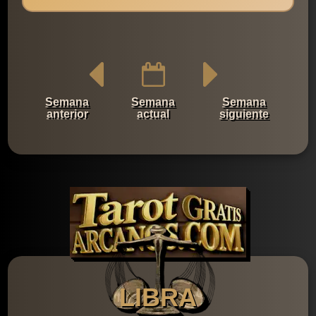
Semana
Semana
Semana
anterior
actual
siguiente
LIBRA