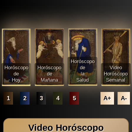
Horóscopo
Horóscopo
Horóscopo
de
Video
de
de
la
Horóscopo
Hoy
Mañana
Salud
Semanal
1
2
3
4
5
A+
A-
Video Horóscopo