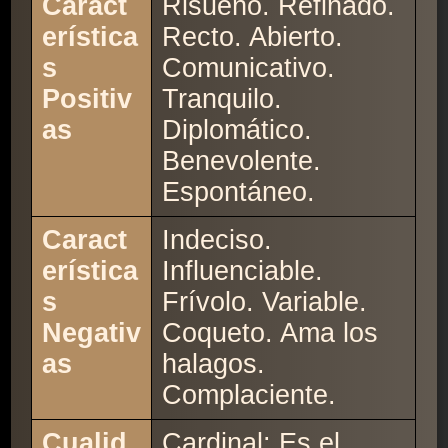
Caract
Risueño. Refinado.
erística
Recto. Abierto.
s
Comunicativo.
Positiv
Tranquilo.
as
Diplomático.
Benevolente.
Espontáneo.
Caract
Indeciso.
erística
Influenciable.
s
Frívolo. Variable.
Negativ
Coqueto. Ama los
as
halagos.
Complaciente.
Cualid
Cardinal: Es el