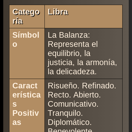
Catego
Libra
Ría
Símbol
La Balanza:
o
Representa el
equilibrio, la
justicia, la armonía,
la delicadeza.
Caract
Risueño. Refinado.
erística
Recto. Abierto.
s
Comunicativo.
Positiv
Tranquilo.
as
Diplomático.
Benevolente.