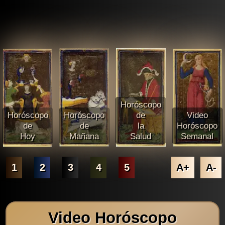
Horóscopo
Horóscopo
Horóscopo
de
Video
de
de
la
Horóscopo
Hoy
Mañana
Salud
Semanal
1
2
3
4
5
A+
A-
Video Horóscopo