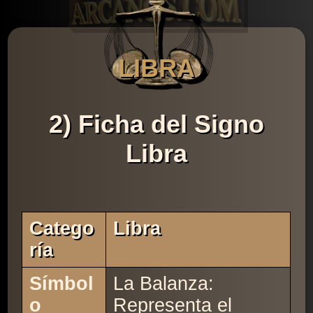
LIBRA
2) Ficha del Signo
Libra
Catego
Libra
Ría
Símbol
La Balanza:
o
Representa el