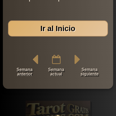
Ir al Inicio
Semana
Semana
Semana
anterior
actual
siguiente