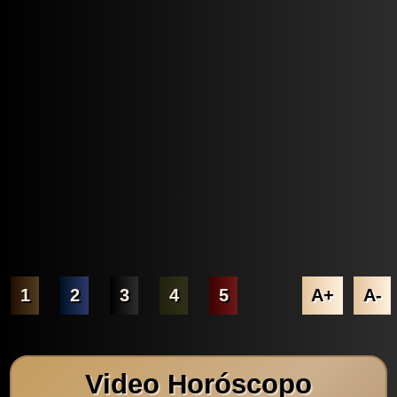
1
2
3
4
5
A+
A-
Video Horóscopo