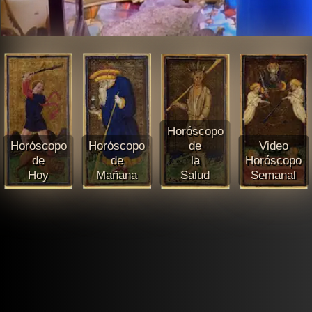
Horóscopo
Horóscopo
Horóscopo
de
Video
de
de
la
Horóscopo
Hoy
Mañana
Salud
Semanal