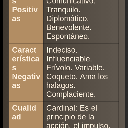
s
Comunicativo.
Positiv
Tranquilo.
as
Diplomático.
Benevolente.
Espontáneo.
Caract
Indeciso.
erística
Influenciable.
s
Frívolo. Variable.
Negativ
Coqueto. Ama los
as
halagos.
Complaciente.
Cualid
Cardinal: Es el
ad
principio de la
acción, el impulso.