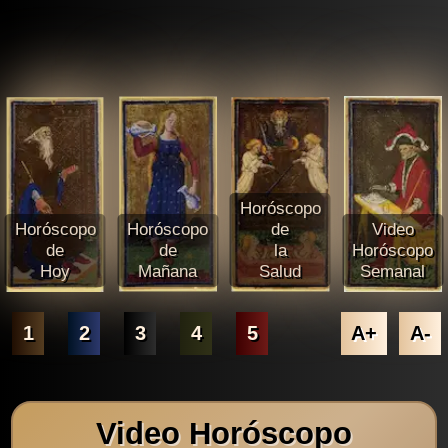
Horóscopo
Horóscopo
Horóscopo
de
Video
de
de
la
Horóscopo
Hoy
Mañana
Salud
Semanal
1
2
3
4
5
A+
A-
Video Horóscopo