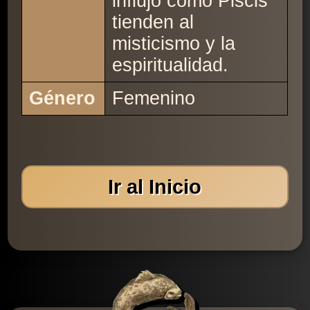
influjo como Piscis
tienden al
misticismo y la
espiritualidad.
Género
Femenino
Ir al Inicio