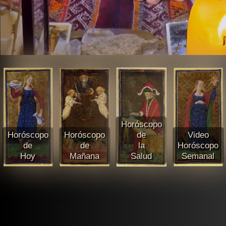
Horóscopo
Horóscopo
Horóscopo
de
Video
de
de
la
Horóscopo
Hoy
Mañana
Salud
Semanal