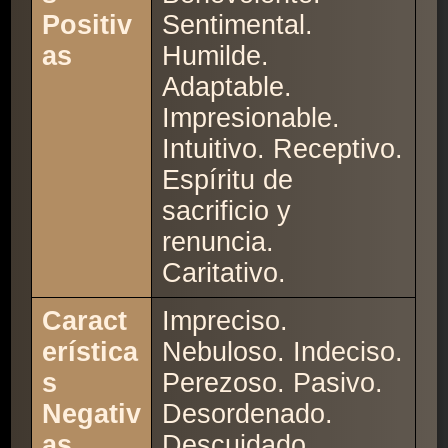
Positiv
Sentimental.
as
Humilde.
Adaptable.
Impresionable.
Intuitivo. Receptivo.
Espíritu de
sacrificio y
renuncia.
Caritativo.
Caract
Impreciso.
erística
Nebuloso. Indeciso.
s
Perezoso. Pasivo.
Negativ
Desordenado.
as
Descuidado.