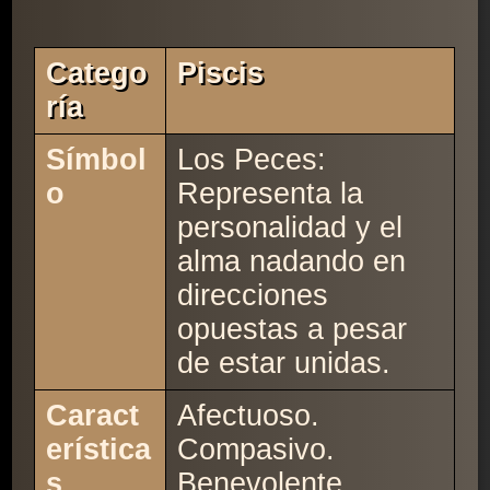
Catego
Piscis
Ría
Símbol
Los Peces:
o
Representa la
personalidad y el
alma nadando en
direcciones
opuestas a pesar
de estar unidas.
Caract
Afectuoso.
erística
Compasivo.
s
Benevolente.