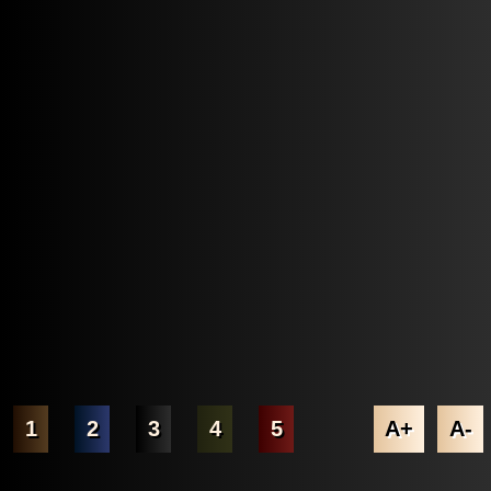
1
2
3
4
5
A+
A-