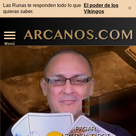
Las Runas te responden todo lo que
El poder de los
×
quieras saber.
Vikingos
Video Horóscopo Semanal
Noticias de Los Arcanos
Numerología Predictiva
Horóscopo de la Salud
Horóscopo de Mañana
Signos Compatibles
Lectura Geomancia
Horóscopo de Hoy
Signos Zodiacales
Predicciones 2026
Lectura Runas
Lectura Tarot
Rituales
Menú
PAGAR
LECTURA TAROT