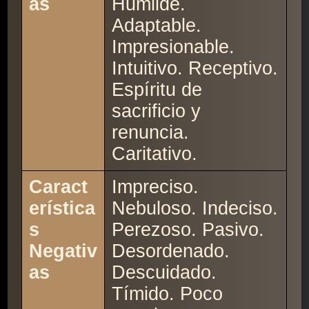
as
Humilde.
Adaptable.
Impresionable.
Intuitivo. Receptivo.
Espíritu de
sacrificio y
renuncia.
Caritativo.
Caract
Impreciso.
erística
Nebuloso. Indeciso.
s
Perezoso. Pasivo.
Negativ
Desordenado.
as
Descuidado.
Tímido. Poco