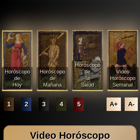
Horóscopo
Horóscopo
Horóscopo
de
Video
de
de
la
Horóscopo
Hoy
Mañana
Salud
Semanal
1
2
3
4
5
A+
A-
Video Horóscopo