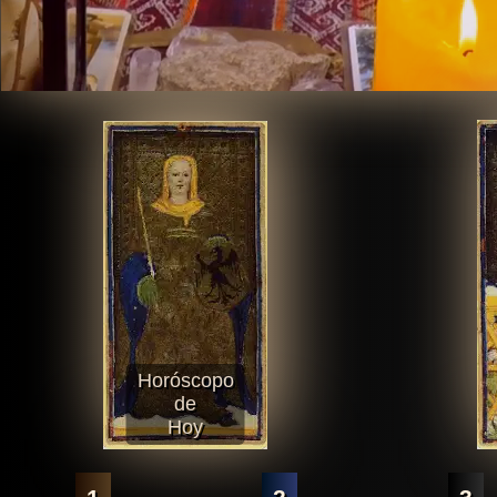
Horóscopo
de
Hoy