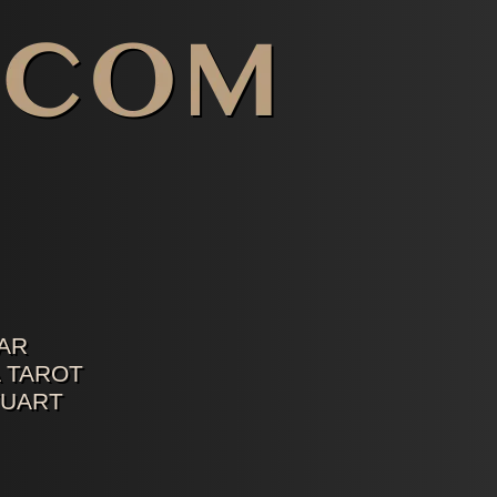
AR
 TAROT
TUART