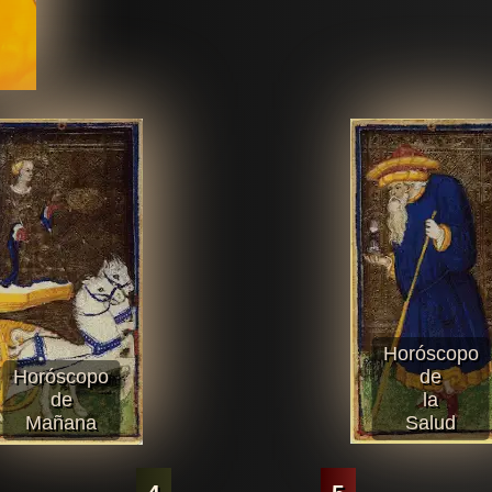
Horóscopo
Horóscopo
de
de
la
Mañana
Salud