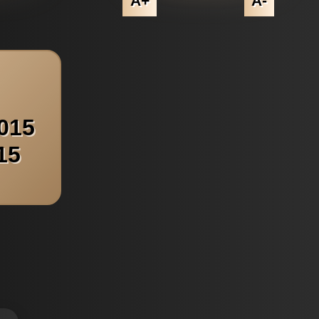
A+
A-
015
15