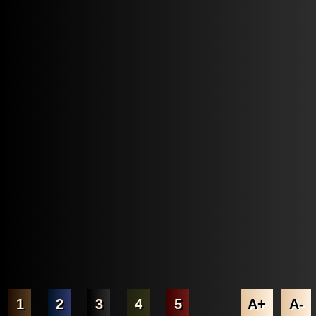
1
2
3
4
5
A+
A-