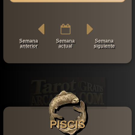
Semana
Semana
Semana
anterior
actual
siguiente
PISCIS