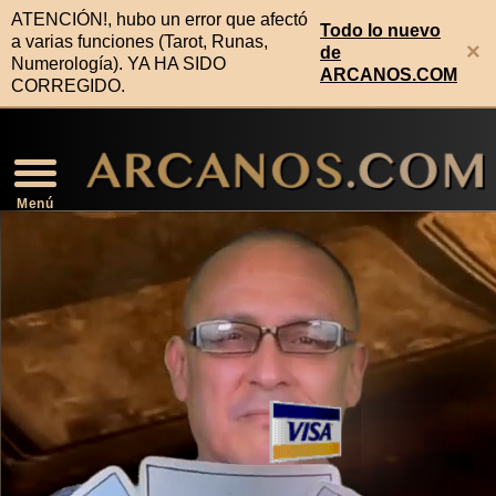
ATENCIÓN!, hubo un error que afectó
Todo lo nuevo
a varias funciones (Tarot, Runas,
×
de
Numerología). YA HA SIDO
ARCANOS.COM
CORREGIDO.
Video Horóscopo Semanal
Noticias de Los Arcanos
Numerología Predictiva
Horóscopo de la Salud
Horóscopo de Mañana
Signos Compatibles
Lectura Geomancia
Horóscopo de Hoy
Signos Zodiacales
Predicciones 2026
Lectura Runas
Lectura Tarot
Rituales
Menú