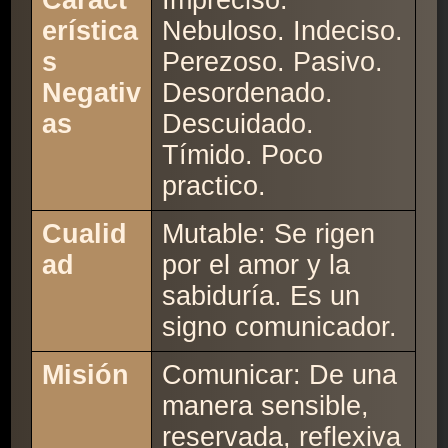
Caract
Impreciso.
erística
Nebuloso. Indeciso.
s
Perezoso. Pasivo.
Negativ
Desordenado.
as
Descuidado.
Tímido. Poco
practico.
Cualid
Mutable: Se rigen
ad
por el amor y la
sabiduría. Es un
signo comunicador.
Misión
Comunicar: De una
manera sensible,
reservada, reflexiva