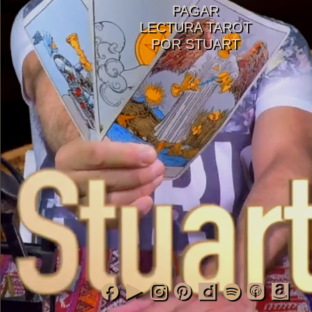
PAGAR
LECTURA TAROT
POR STUART