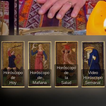
Horóscopo
Horóscopo
Horóscopo
de
Video
de
de
la
Horóscopo
Hoy
Mañana
Salud
Semanal