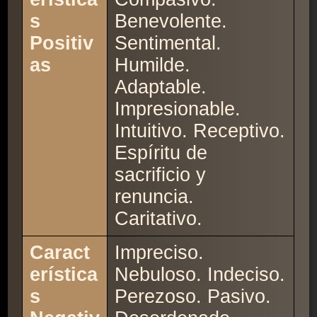
s
Benevolente.
Positiv
Sentimental.
as
Humilde.
Adaptable.
Impresionable.
Intuitivo. Receptivo.
Espíritu de
sacrificio y
renuncia.
Caritativo.
Caract
Impreciso.
erística
Nebuloso. Indeciso.
s
Perezoso. Pasivo.