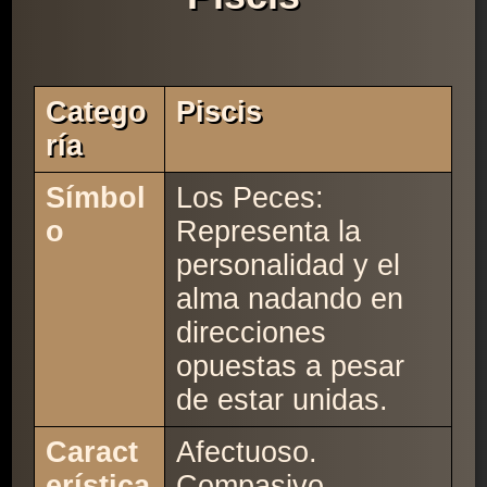
Catego
Piscis
Ría
Símbol
Los Peces:
o
Representa la
personalidad y el
alma nadando en
direcciones
opuestas a pesar
de estar unidas.
Caract
Afectuoso.
erística
Compasivo.