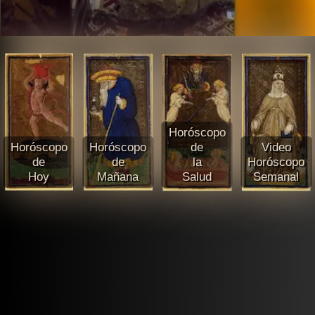
Horóscopo
Horóscopo
Horóscopo
de
Video
de
de
la
Horóscopo
Hoy
Mañana
Salud
Semanal