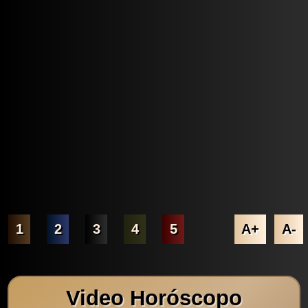
1
2
3
4
5
A+
A-
Video Horóscopo