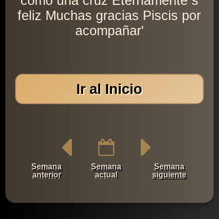
como una cruz Eternamente s
feliz Muchas gracias Piscis por
acompañar'
Ir al Inicio
Semana
Semana
Semana
anterior
actual
siguiente