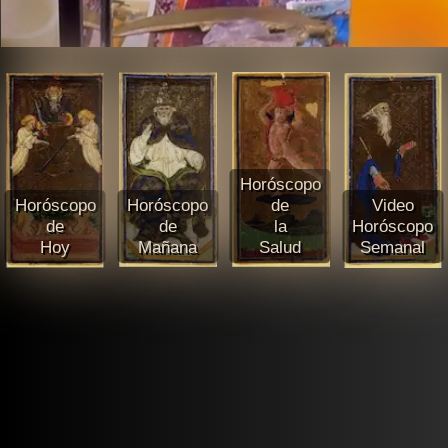
Horóscopo
Horóscopo
Horóscopo
de
Video
de
de
la
Horóscopo
Hoy
Mañana
Salud
Semanal