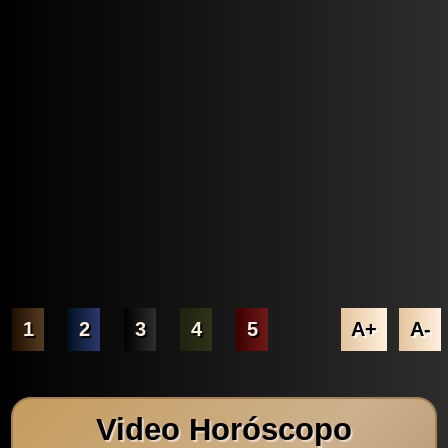
1
2
3
4
5
A+
A-
Video Horóscopo