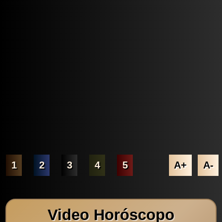
1
2
3
4
5
A+
A-
Video Horóscopo