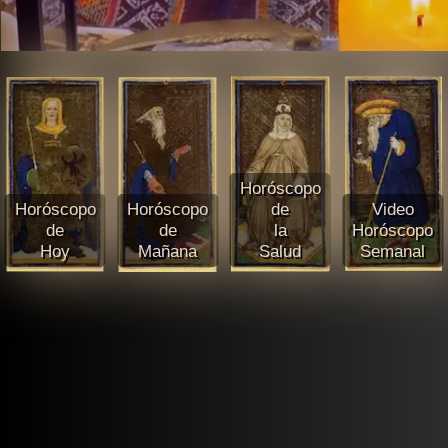
Horóscopo
Horóscopo
Horóscopo
de
Video
de
de
la
Horóscopo
Hoy
Mañana
Salud
Semanal