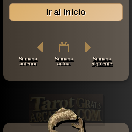
Ir al Inicio
Semana
Semana
Semana
anterior
actual
siguiente