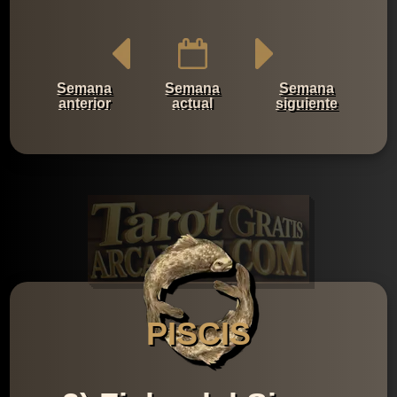
Semana
Semana
Semana
anterior
actual
siguiente
PISCIS