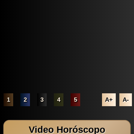
1
2
3
4
5
A+
A-
Video Horóscopo