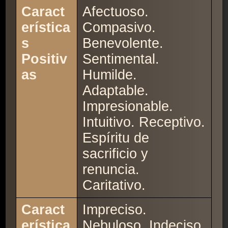
Caract
Afectuoso.
erística
Compasivo.
s
Benevolente.
Positiv
Sentimental.
as
Humilde.
Adaptable.
Impresionable.
Intuitivo. Receptivo.
Espíritu de
sacrificio y
renuncia.
Caritativo.
Caract
Impreciso.
erística
Nebuloso. Indeciso.