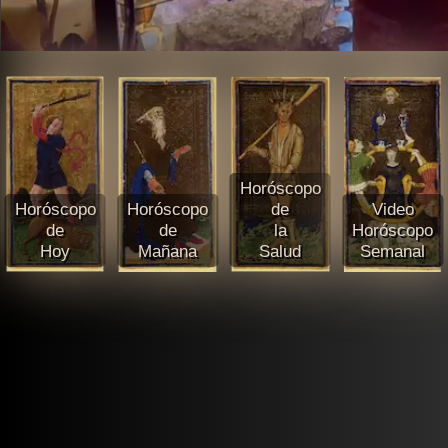
Horóscopo
Horóscopo
Horóscopo
de
Video
de
de
la
Horóscopo
Hoy
Mañana
Salud
Semanal