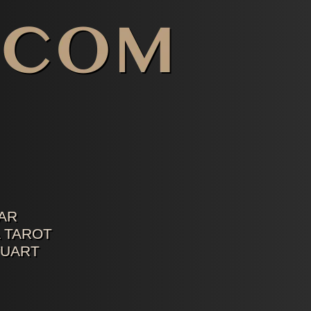
AR
 TAROT
TUART