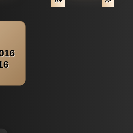
A+
A-
2016
16