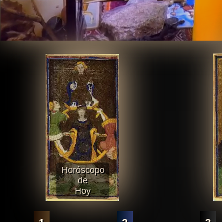
Horóscopo
de
Hoy