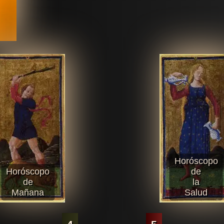
Horóscopo
Horóscopo
de
de
la
Mañana
Salud