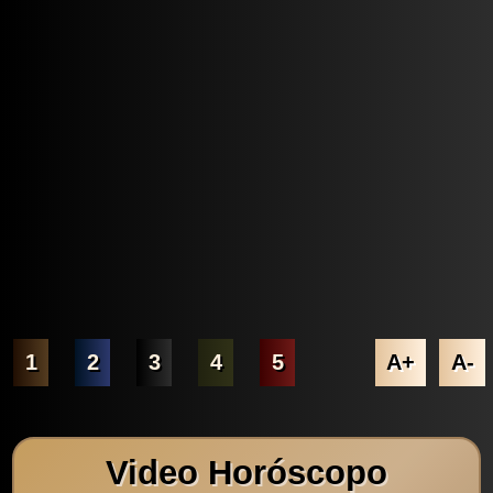
1
2
3
4
5
A+
A-
Video Horóscopo