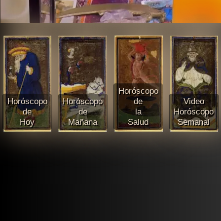
Horóscopo
Horóscopo
Horóscopo
de
Video
de
de
la
Horóscopo
Hoy
Mañana
Salud
Semanal