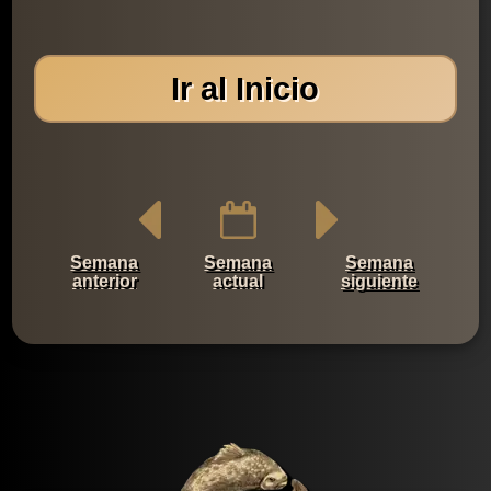
Ir al Inicio
Semana
Semana
Semana
anterior
actual
siguiente