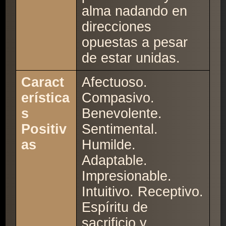
alma nadando en
direcciones
opuestas a pesar
de estar unidas.
Caract
Afectuoso.
erística
Compasivo.
s
Benevolente.
Positiv
Sentimental.
as
Humilde.
Adaptable.
Impresionable.
Intuitivo. Receptivo.
Espíritu de
sacrificio y