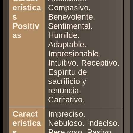
erística
Compasivo.
s
Benevolente.
Positiv
Sentimental.
as
Humilde.
Adaptable.
Impresionable.
Intuitivo. Receptivo.
Espíritu de
sacrificio y
renuncia.
Caritativo.
Caract
Impreciso.
erística
Nebuloso. Indeciso.
s
Perezoso. Pasivo.