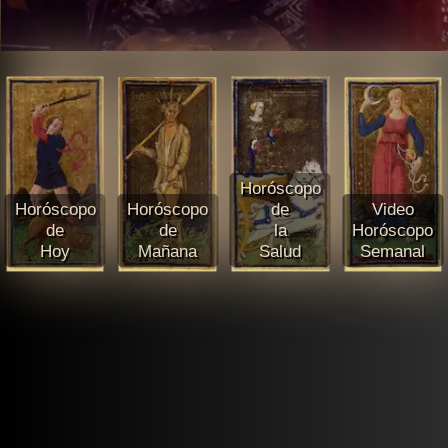
Horóscopo
Horóscopo
Horóscopo
de
Video
de
de
la
Horóscopo
Hoy
Mañana
Salud
Semanal