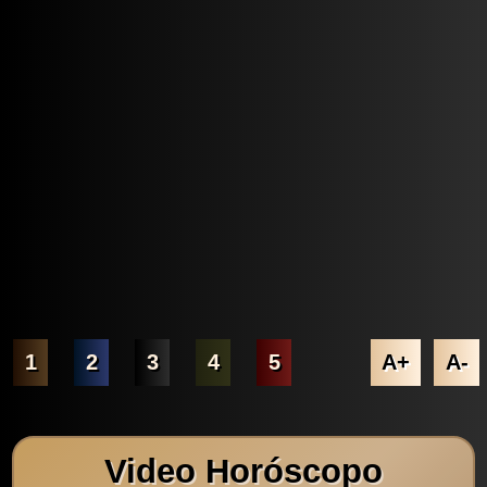
1
2
3
4
5
A+
A-
Video Horóscopo