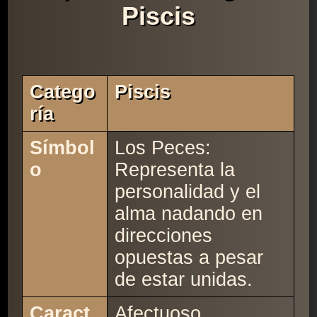
Piscis
Catego
Piscis
Ría
Símbol
Los Peces:
o
Representa la
personalidad y el
alma nadando en
direcciones
opuestas a pesar
de estar unidas.
Caract
Afectuoso.