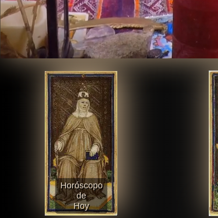
Horóscopo
de
Hoy