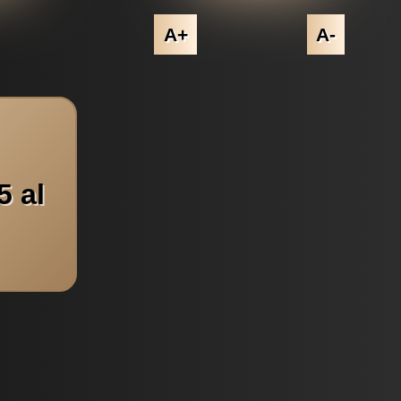
A+
A-
5 al