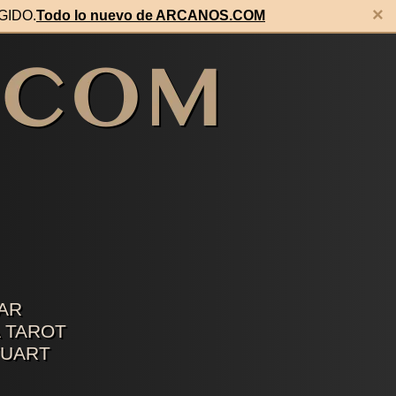
×
EGIDO.
Todo lo nuevo de ARCANOS.COM
AR
 TAROT
TUART