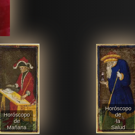
Horóscopo
Horóscopo
de
de
la
Mañana
Salud