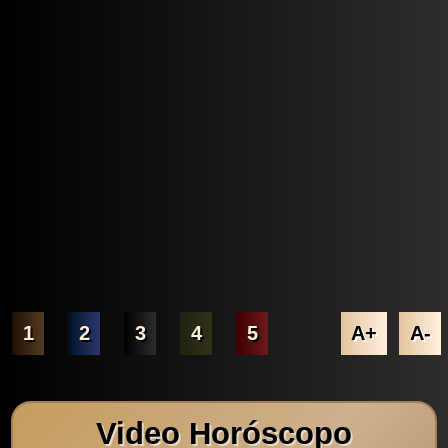
1
2
3
4
5
A+
A-
Video Horóscopo