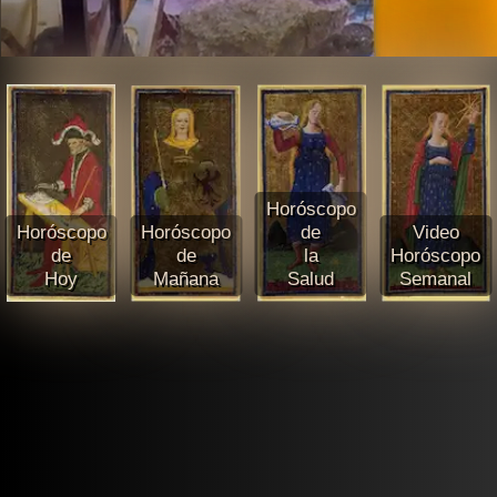
Horóscopo
Horóscopo
Horóscopo
de
Video
de
de
la
Horóscopo
Hoy
Mañana
Salud
Semanal