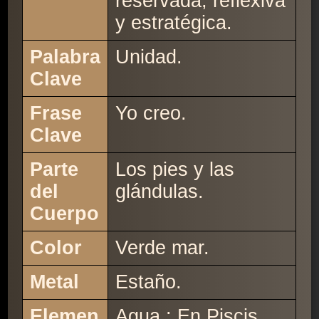
reservada, reflexiva
y estratégica.
Palabra
Unidad.
Clave
Frase
Yo creo.
Clave
Parte
Los pies y las
del
glándulas.
Cuerpo
Color
Verde mar.
Metal
Estaño.
Elemen
Agua : En Piscis ,