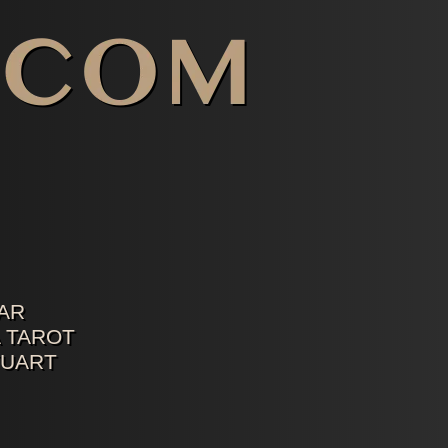
AR
 TAROT
TUART