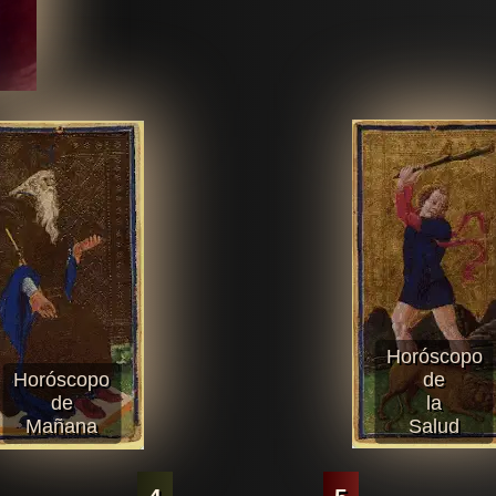
Horóscopo
Horóscopo
de
de
la
Mañana
Salud