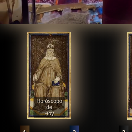
Horóscopo
de
Hoy