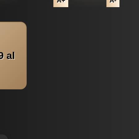
A+
A-
 al