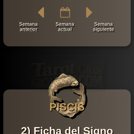
Semana
Semana
Semana
anterior
actual
siguiente
PISCIS
2) Ficha del Signo