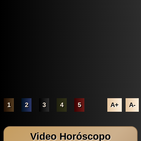
1
2
3
4
5
A+
A-
Video Horóscopo