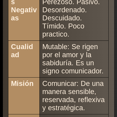
s
Perezoso. Pasivo.
Negativ
Desordenado.
as
Descuidado.
Tímido. Poco
practico.
Cualid
Mutable: Se rigen
ad
por el amor y la
sabiduría. Es un
signo comunicador.
Misión
Comunicar: De una
manera sensible,
reservada, reflexiva
y estratégica.