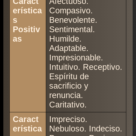
Caract
Afectuoso.
erística
Compasivo.
s
Benevolente.
Positiv
Sentimental.
as
Humilde.
Adaptable.
Impresionable.
Intuitivo. Receptivo.
Espíritu de
sacrificio y
renuncia.
Caritativo.
Caract
Impreciso.
erística
Nebuloso. Indeciso.