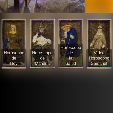
Horóscopo
Horóscopo
Horóscopo
de
Video
de
de
la
Horóscopo
Hoy
Mañana
Salud
Semanal