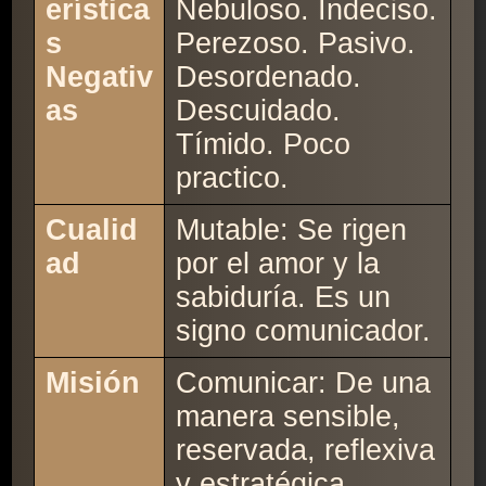
erística
Nebuloso. Indeciso.
s
Perezoso. Pasivo.
Negativ
Desordenado.
as
Descuidado.
Tímido. Poco
practico.
Cualid
Mutable: Se rigen
ad
por el amor y la
sabiduría. Es un
signo comunicador.
Misión
Comunicar: De una
manera sensible,
reservada, reflexiva
y estratégica.