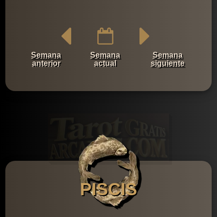
Semana
Semana
Semana
anterior
actual
siguiente
PISCIS