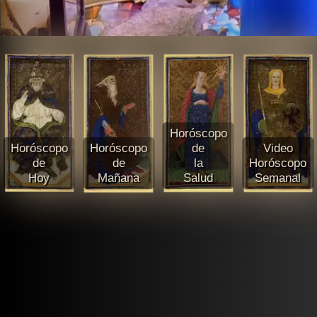
Horóscopo
Horóscopo
Horóscopo
de
Video
de
de
la
Horóscopo
Hoy
Mañana
Salud
Semanal