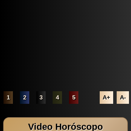
1
2
3
4
5
A+
A-
Video Horóscopo