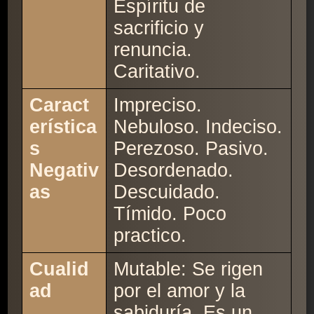
Espíritu de
sacrificio y
renuncia.
Caritativo.
Caract
Impreciso.
erística
Nebuloso. Indeciso.
s
Perezoso. Pasivo.
Negativ
Desordenado.
as
Descuidado.
Tímido. Poco
practico.
Cualid
Mutable: Se rigen
ad
por el amor y la
sabiduría. Es un