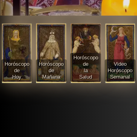
Horóscopo
Horóscopo
Horóscopo
de
Video
de
de
la
Horóscopo
Hoy
Mañana
Salud
Semanal