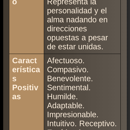
o
Representa la
personalidad y el
alma nadando en
direcciones
opuestas a pesar
de estar unidas.
Caract
Afectuoso.
erística
Compasivo.
s
Benevolente.
Positiv
Sentimental.
as
Humilde.
Adaptable.
Impresionable.
Intuitivo. Receptivo.