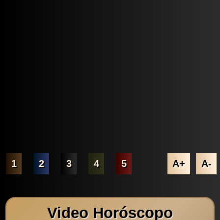
1
2
3
4
5
A+
A-
Video Horóscopo