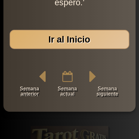
espero.'
Ir al Inicio
Semana
Semana
Semana
anterior
actual
siguiente